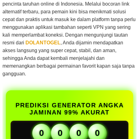
pencinta taruhan online di Indonesia. Melalui bocoran link
alternatif terbaru, para pemain kini bisa menikmati solusi
cepat dan praktis untuk masuk ke dalam platform tanpa perlu
menggunakan aplikasi tambahan seperti VPN yang sering
kali memperlambat koneksi. Dengan mengunjungi tautan
resmi dari
DOLANTOGEL
, Anda dijamin mendapatkan
akses langsung yang super cepat, stabil, dan aman,
sehingga Anda dapat kembali menjelajahi dan
memenangkan berbagai permainan favorit kapan saja tanpa
gangguan.
PREDIKSI GENERATOR ANGKA
JAMINAN 99% AKURAT
0
0
0
0