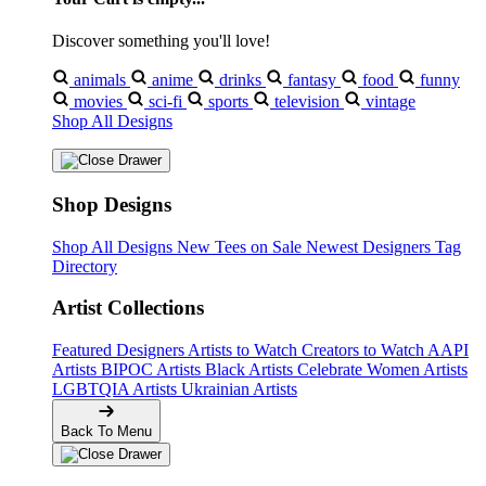
Discover something you'll love!
animals
anime
drinks
fantasy
food
funny
movies
sci-fi
sports
television
vintage
Shop All Designs
Shop Designs
Shop All Designs
New Tees on Sale
Newest Designers
Tag
Directory
Artist Collections
Featured Designers
Artists to Watch
Creators to Watch
AAPI
Artists
BIPOC Artists
Black Artists
Celebrate Women Artists
LGBTQIA Artists
Ukrainian Artists
Back To Menu