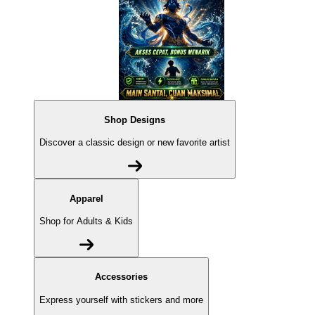
Shop Designs
Discover a classic design or new favorite artist
Apparel
Shop for Adults & Kids
Accessories
Express yourself with stickers and more