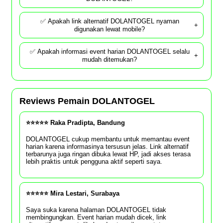
✅ Apakah link alternatif DOLANTOGEL nyaman
+
digunakan lewat mobile?
✅ Apakah informasi event harian DOLANTOGEL selalu
+
mudah ditemukan?
Reviews Pemain DOLANTOGEL
⭐⭐⭐⭐⭐ Raka Pradipta, Bandung
DOLANTOGEL cukup membantu untuk memantau event
harian karena informasinya tersusun jelas. Link alternatif
terbarunya juga ringan dibuka lewat HP, jadi akses terasa
lebih praktis untuk pengguna aktif seperti saya.
⭐⭐⭐⭐⭐ Mira Lestari, Surabaya
Saya suka karena halaman DOLANTOGEL tidak
membingungkan. Event harian mudah dicek, link