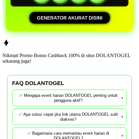
GENERATOR AKURAT DISINI
Nikmati Promo Bonus Cashback 100% di situs
DOLANTOGEL
sekarang juga!
FAQ DOLANTOGEL
✅ Mengapa event harian DOLANTOGEL penting untuk
+
pengguna aktif?
✅ Apa solusi cepat jika link utama DOLANTOGEL sulit
+
diakses?
✅ Bagaimana cara memantau event harian di
+
DOLANTOGEL?