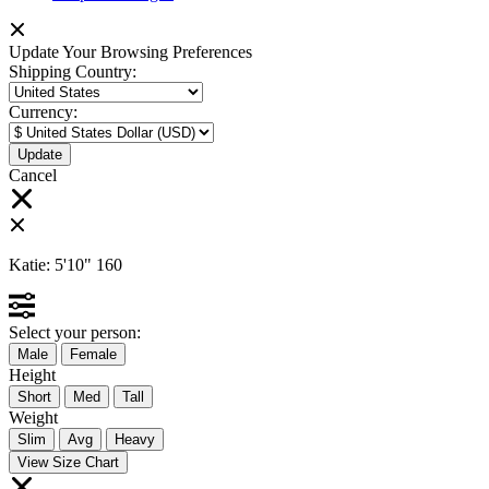
Update Your Browsing Preferences
Shipping Country:
Currency:
Cancel
Katie:
5'10"
160
Select your person:
Male
Female
Height
Short
Med
Tall
Weight
Slim
Avg
Heavy
View Size Chart