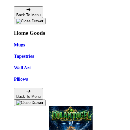
Back To Menu
Home Goods
Mugs
Tapestries
Wall Art
Pillows
Back To Menu