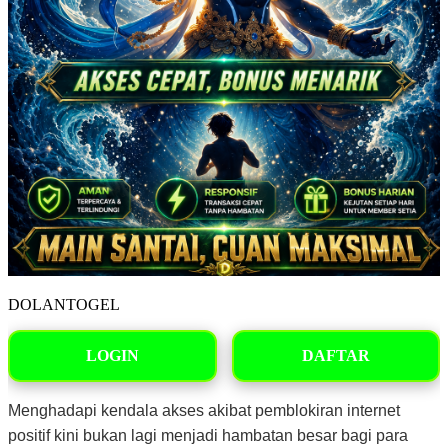
DOLANTOGEL
LOGIN
DAFTAR
Menghadapi kendala akses akibat pemblokiran internet
positif kini bukan lagi menjadi hambatan besar bagi para